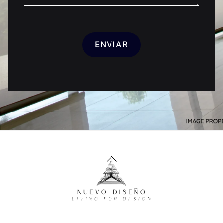
Back
To
Top